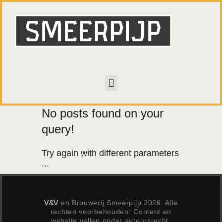
HOME
CONTACT
WALL OF FAME
No posts found on your
query!
Try again with different parameters
...
V&V
en Brouwerij Smeerpijp 2026. Alle
rechten voorbehouden. Content en
website vallen onder auteursrecht.