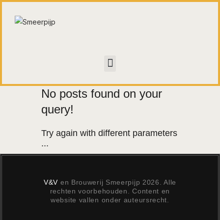
HOME
CONTACT
No posts found on your
WALL OF FAME
query!
Try again with different parameters
...
V&V
en Brouwerij Smeerpijp 2026. Alle
rechten voorbehouden. Content en
website vallen onder auteursrecht.