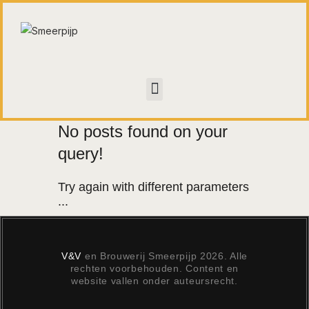
HOME
CONTACT
No posts found on your
WALL OF FAME
query!
Try again with different parameters
...
V&V
en Brouwerij Smeerpijp 2026. Alle
rechten voorbehouden. Content en
website vallen onder auteursrecht.