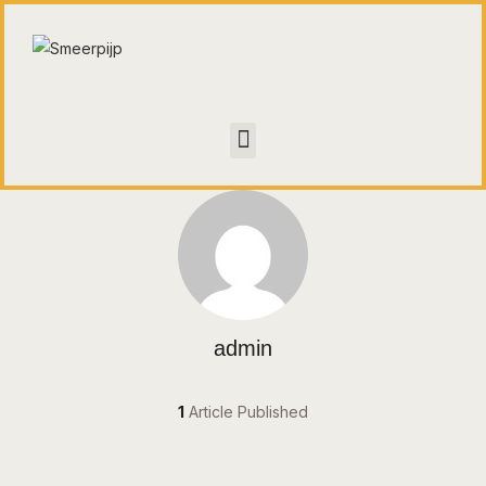
HOME
CONTACT
WALL OF FAME
admin
1
Article Published